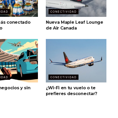
IDAD
CONECTIVIDAD
más conectado
Nueva Maple Leaf Lounge
o
de Air Canada
IDAD
CONECTIVIDAD
negocios y sin
¿Wi-Fi en tu vuelo o te
prefieres desconectar?