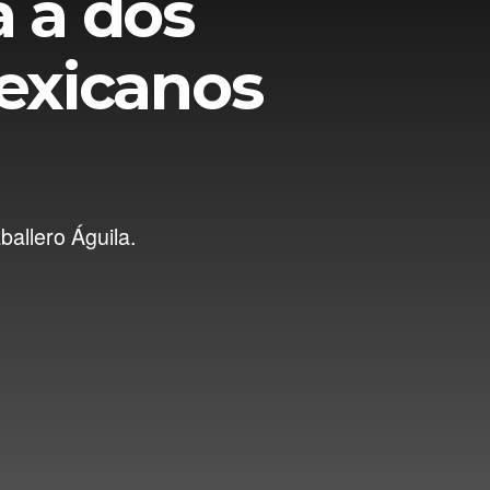
 a dos
exicanos
ballero Águila.