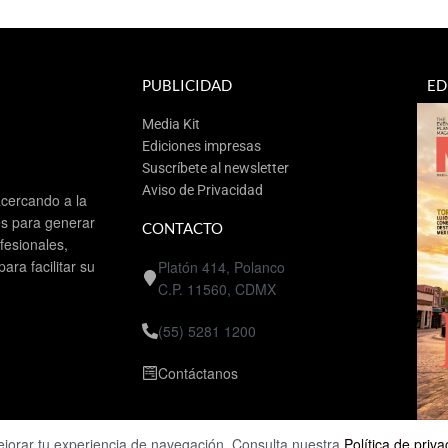
PUBLICIDAD
ED
Media Kit
Ediciones impresas
Suscríbete al newsletter
Aviso de Privacidad
cercando a la
es para generar
CONTACTO
esionales,
ra facilitar su
Platón 414, Polanco
C.P. 11560, CDMX
(55) 5281 1200
Contáctanos
ejorar tu experiencia de navegación. Consulta nuestra
Política de priv