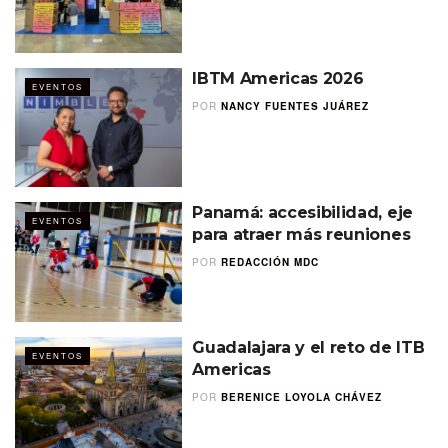
IBTM Americas 2026
EVENTOS
POR
NANCY FUENTES JUÁREZ
Panamá: accesibilidad, eje
EVENTOS
para atraer más reuniones
POR
REDACCIÓN MDC
Guadalajara y el reto de ITB
EVENTOS
Americas
POR
BERENICE LOYOLA CHÁVEZ