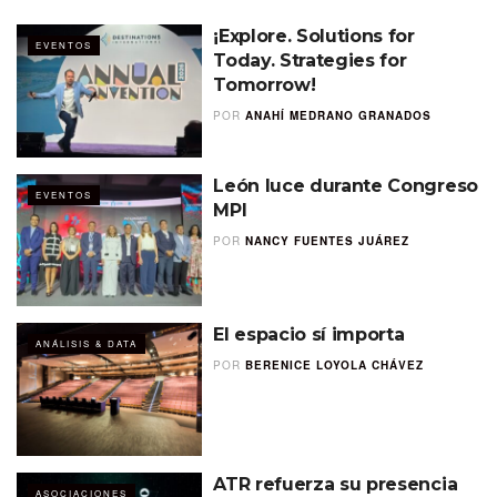
¡Explore. Solutions for
EVENTOS
Today. Strategies for
Tomorrow!
POR
ANAHÍ MEDRANO GRANADOS
León luce durante Congreso
EVENTOS
MPI
POR
NANCY FUENTES JUÁREZ
El espacio sí importa
ANÁLISIS & DATA
POR
BERENICE LOYOLA CHÁVEZ
ATR refuerza su presencia
ASOCIACIONES