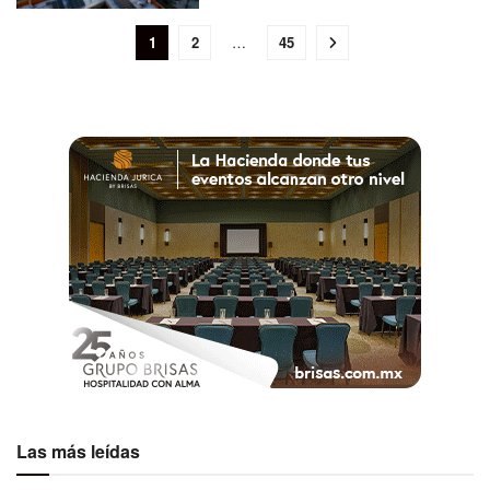
1
2
…
45
Las más leídas