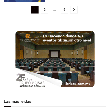
1
2
…
9
Las más leídas