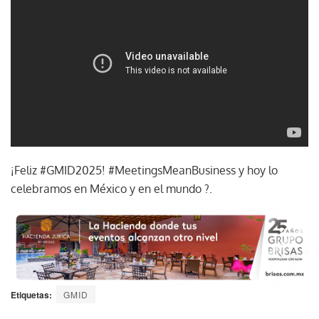
¡Feliz #GMID2025! #MeetingsMeanBusiness y hoy lo
celebramos en México y en el mundo ?.
Etiquetas:
GMID