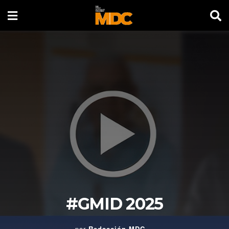
#GMID 2025
por
Redacción MDC