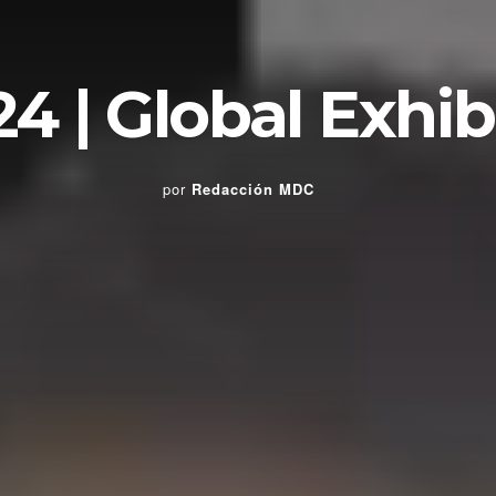
 | Global Exhib
por
Redacción MDC