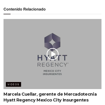
?Destino binacional con Cross Border Xpress
Contenido Relacionado
?Gran oferta hotelera
?Extraordinario recinto Baja California Center
?Múltiples experiencias para grupos
Etiquetas:
Baja California
VIDEOS
Marcela Cuellar, gerente de Mercadotecnia
Hyatt Regency Mexico City Insurgentes