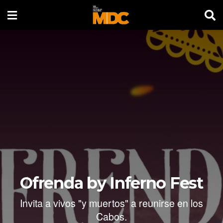
Ofrenda by Inferno Fest
Invita a vivos "y muertos" a reunirse en los
Cabos.