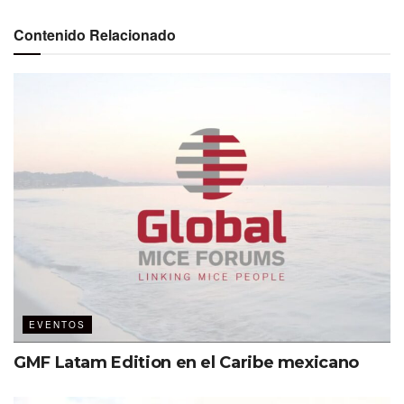
demasiado:
“Eso a mí no me pasa”
. La decimos cuando
Contenido Relacionado
vemos accidentes, cuando leemos titulares, cuando
escuchamos rumores en los pasillos de congresos y
convenciones. Pero la verdad es que sí, sí puede pasarte.
Le puede pasar a cualquiera de nosotros.
Este fin de semana, durante el festival AXE CEREMONIA,
dos jóvenes fotógrafos,
Berenice Giles
y
Miguel Ángel
Rojas
, fueron víctimas de una tragedia evitable. Una
estructura de elevación —normalmente usada para
trabajos de altura— fue adaptada sin criterio técnico
como elemento de señalética, con una pieza estructural
añadida en su parte superior. La estructura colapsó y cayó
sobre ellos.
EVENTOS
Esto no es un hecho aislado. Es el reflejo de una práctica
GMF Latam Edition en el Caribe mexicano
común y peligrosa: improvisar sin entender las
consecuencias. En nuestro mundo, el de la producción de