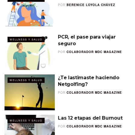
POR
BERENICE LOYOLA CHÁVEZ
PCR, el pase para viajar
WELLNESS Y SALUD
seguro
POR
COLABORADOR MDC MAGAZINE
¿Te lastimaste haciendo
WELLNESS Y SALUD
Netgolfing?
POR
COLABORADOR MDC MAGAZINE
Las 12 etapas del Burnout
WELLNESS Y SALUD
POR
COLABORADOR MDC MAGAZINE