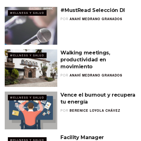
#MustRead Selección DI
WELLNESS Y SALUD
POR
ANAHÍ MEDRANO GRANADOS
Walking meetings,
WELLNESS Y SALUD
productividad en
movimiento
POR
ANAHÍ MEDRANO GRANADOS
Vence el burnout y recupera
WELLNESS Y SALUD
tu energía
POR
BERENICE LOYOLA CHÁVEZ
Facility Manager
WELLNESS Y SALUD