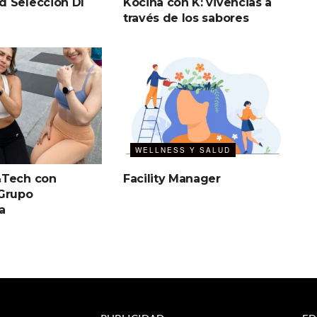
 Selección DI
Kocina con K: vivencias a
través de los sabores
WELLNESS Y SALUD
&Tech con
Facility Manager
Grupo
a