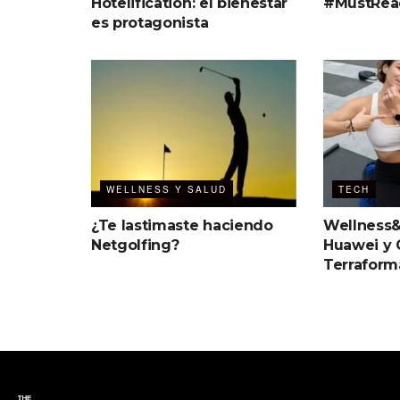
Hotelification: el bienestar
#MustRead
es protagonista
WELLNESS Y SALUD
TECH
¿Te lastimaste haciendo
Wellness
Netgolfing?
Huawei y 
Terraform