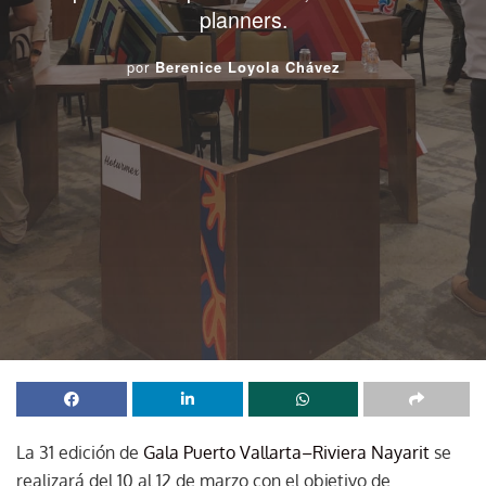
planners.
por
Berenice Loyola Chávez
La 31 edición de
Gala Puerto Vallarta–Riviera Nayarit
se
realizará del 10 al 12 de marzo con el objetivo de