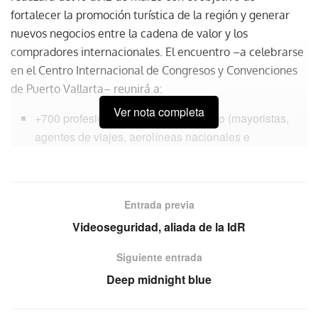
fortalecer la promoción turística de la región y generar
nuevos negocios entre la cadena de valor y los
compradores internacionales. El encuentro –a celebrarse
en el Centro Internacional de Congresos y Convenciones
de Puerto Vallarta– reunirá a:
Ver nota completa
+700 profesionales del sector turístico (mayoristas,
agentes de viajes, aerolíneas nacionales e
internacionales, representantes de Pueblos Mágicos
y autoridades estatales)
+50 hoteles
Entrada previa
+2,000 citas de negocio programadas
Videoseguridad, aliada de la IdR
Siguiente entrada
Deep midnight blue