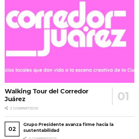
Calgary, Vancouver y Houston, además de nuevas
conexiones nacionales desde el Aeropuerto Internacional
Felipe Ángeles (AIFA), lo que fortalecerá el acceso al
destino tanto para el segmento
leisure
como para el de
reuniones.
Walking Tour del Corredor
Juárez
2 COMPARTIDOS
Grupo Presidente avanza firme hacia la
sustentabilidad
2 COMPARTIDOS