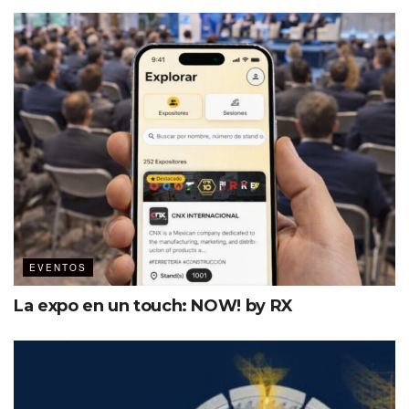
En entrevista exclusiva, Juan Enrique Suárez del Real
Tostado, secretario de Turismo de Nayarit, aseguró que
“Gala representa una plataforma clave para acercar a los
hoteleros con compradores internacionales y mostrar el
dinamismo que vive el estado en materia de inversión y
desarrollo turístico”.
EVENTOS
La expo en un touch: NOW! by RX