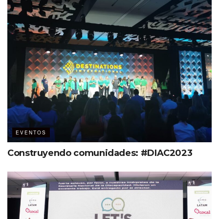
Alimentos que puedes donar
Comida enlatada
Atún en sobre
Arroz, frijol, lentejas
Sopa de pasta
Aceite
EVENTOS
Mermeladas
Construyendo comunidades: #DIAC2023
Artículos para higiene personal
Jabones neutros
Pasta de dientes