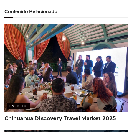
Hotel Galería Plaza San Jerónimo
Contenido Relacionado
17 destacados speakers mexicanos
De 9:00 a 21:00 horas
Más info
aquí
EVENTOS
Chihuahua Discovery Travel Market 2025