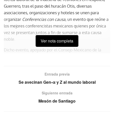
Guerrero, tras el paso del huracán Otis, diversas
asociaciones, organizaciones y hoteles se unen para
organizar
Conferencias con causa
, un evento que reúne a
los mejores conferencistas mexicanos quienes por única
vez se presentan juntos a fin de sumarse a esta causa
noble.
Ver nota completa
Dicho evento, apoyado por el Consejo Mexicano de la
Industria de Reuniones (COMIR), se realizará el próximo
día 23 de noviembre y tendrá dos modalidades. El
donativo mínimo para el evento presencial es de mil
Entrada previa
pesos mexicanos en efectivo o su equivalente en víveres y
Se avecinan Gen-α y Z al mundo laboral
artículos para aseo personal, curación y limpieza. Si
deseas participar vía streaming, el aporte es de 500
Siguiente entrada
pesos.
Mesón de Santiago
A detalle