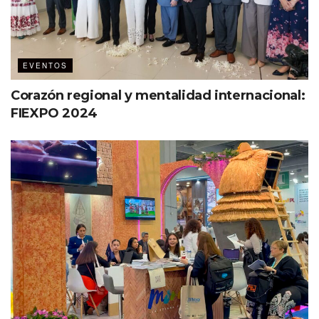
Jabón en polvo
Limpiador para pisos
Escobas y jaladores
EVENTOS
Cepillos
Corazón regional y mentalidad internacional:
Jergas
FIEXPO 2024
Cubetas
Bolsas de plástico grandes
Etiquetas:
COMIR
Destacados