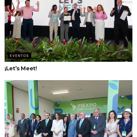
Papel higiénico
Toallas sanitarias
Rastrillos
Artículos para curación
Gasas
EVENTOS
Vendas
¡Let’s Meet!
Sueros
Alcohol
Desinfectantes para heridas
Agua oxigenada
Gel antibacterial
Artículos de limpieza