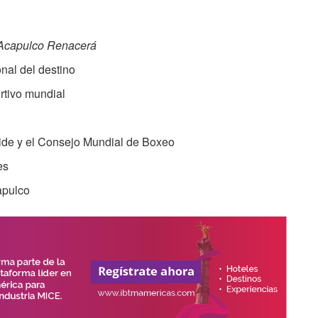
Acapulco Renacerá
onal del destino
rtivo mundial
ide y el Consejo Mundial de Boxeo
es
apulco