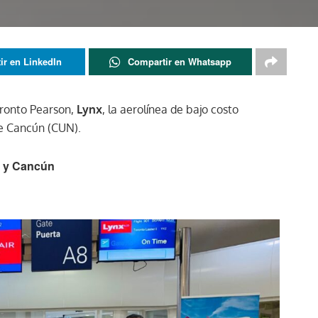
ir en LinkedIn
Compartir en Whatsapp
oronto Pearson,
Lynx
, la aerolínea de bajo costo
de Cancún (CUN).
o y Cancún