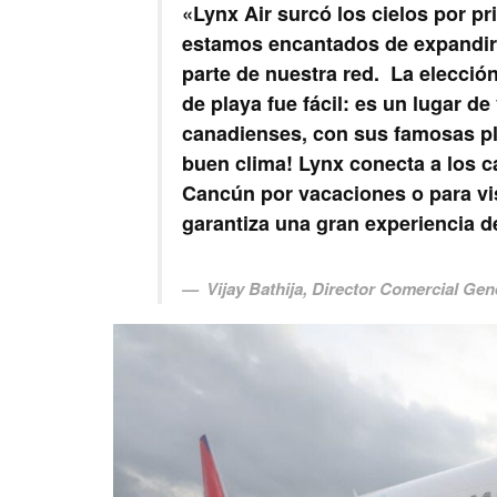
«Lynx Air surcó los cielos por p
estamos encantados de expandirn
parte de nuestra red. La elecci
de playa fue fácil: es un lugar d
canadienses, con sus famosas pla
buen clima! Lynx conecta a los 
Cancún por vacaciones o para vis
garantiza una gran experiencia d
Vijay Bathija
, Director Comercial Gen