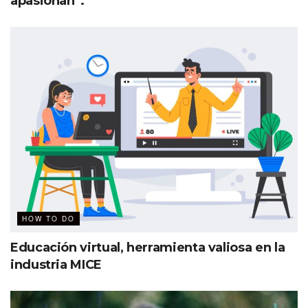
apasionan”.
detección de amenazas y
perspectivas procesables que no
han estado disponibles hasta la
fecha»
.
Marc Maiffret
, Chief Technology Officer
de BeyondTrust.
HOW TO DO
Educación virtual, herramienta valiosa en la
industria MICE