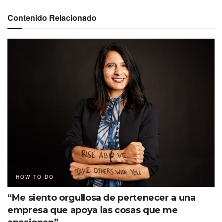
Facilidad para identificar los puntos ciegos y mitigar
Contenido Relacionado
los riesgos mediante la identificación proactiva de
vulnerabilidades.
Remediar automáticamente las amenazas
identificadas. Identity Security Insights crea una
defensa sólida y unificada contra los ciberataques.
Además, con un sencillo proceso de dos pasos, las
empresas comienzan a cosechar los beneficios de los
hallazgos procesables en menos de 30 minutos.
“Identity Security Insights
revoluciona la forma en que las
organizaciones abordan la
HOW TO DO
seguridad de la identidad,
proporcionando un nivel sin
“Me siento orgullosa de pertenecer a una
precedentes de visibilidad,
empresa que apoya las cosas que me