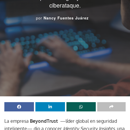
ciberataque.
por
Nancy Fuentes Juárez
La empresa
BeyondTrust
—líder global en seguridad
inteligente— dio a conocer
Identity Security Insights
, una