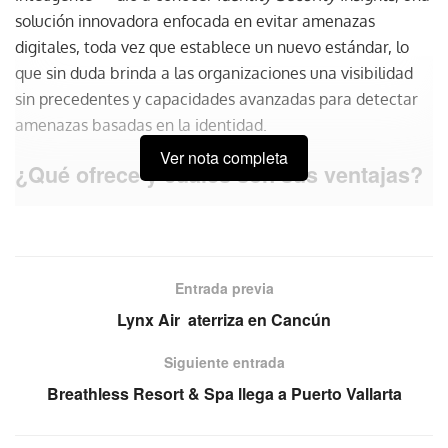
solución innovadora enfocada en evitar amenazas
digitales, toda vez que establece un nuevo estándar, lo
que sin duda brinda a las organizaciones una visibilidad
sin precedentes y capacidades avanzadas para detectar
amenazas basadas en la identidad.
Ver nota completa
¿Qué ofrece y cuáles son sus ventajas?
Una visión unificada de las identidades y el acceso
en todas las plataformas, incluidos los entornos multi-
nube y locales, todo desde una sola interfaz,
Entrada previa
proporcionando una comprensión holística de los
riesgos relacionados con la identidad.
Lynx Air aterriza en Cancún
Una solución para identificar al instante anomalías
Siguiente entrada
basadas en la identidad, clasificadas por gravedad, lo
Breathless Resort & Spa llega a Puerto Vallarta
que permite a las organizaciones detectar y
responder de forma proactiva a posibles amenazas.