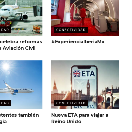
IDAD
CONECTIVIDAD
elebra reformas
#ExperienciaIberiaMx
e Aviación Civil
IDAD
CONECTIVIDAD
stentes también
Nueva ETA para viajar a
gia
Reino Unido