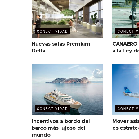
CONECTIVIDAD
CONECTIV
Nuevas salas Premium
CANAERO c
Delta
a la Ley d
CONECTIVIDAD
CONECTIV
Incentivos a bordo del
Mover asi
barco más lujoso del
es estrate
mundo