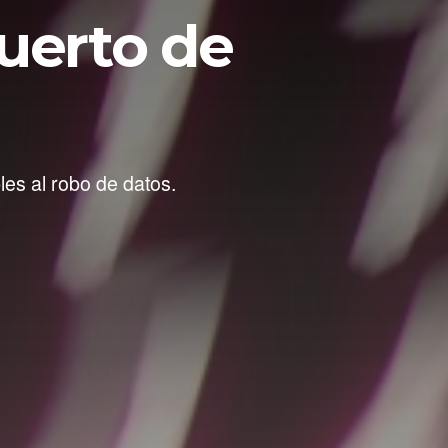
uerto de
les al robo de datos.