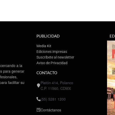
PUBLICIDAD
ED
Media Kit
Ediciones impresas
Suscríbete al newsletter
Aviso de Privacidad
cercando a la
es para generar
CONTACTO
esionales,
ra facilitar su
Platón 414, Polanco
C.P. 11560, CDMX
(55) 5281 1200
Contáctanos