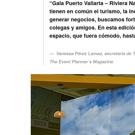
“
Gala Puerto Vallarta – Riviera Na
tienen en común el turismo, la i
generar negocios, buscamos forta
colegas y amigos. En esta edici
espacio, que fuera cómodo, hasta
Vanessa Pérez Lamas
, secretaria de
The Event Planner’s Magazine
.