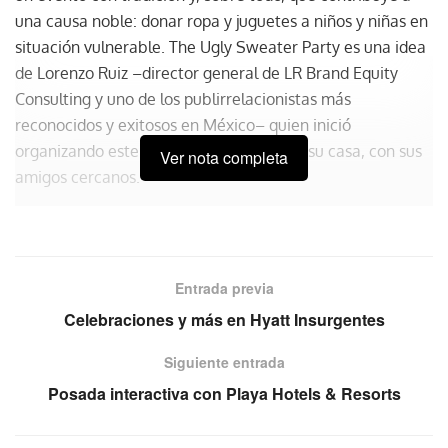
una causa noble: donar ropa y juguetes a niños y niñas en
situación vulnerable. The Ugly Sweater Party es una idea
de Lorenzo Ruiz –director general de LR Brand Equity
Consulting y uno de los publirrelacionistas más
reconocidos y exitosos en México– quien inició
organizando este festejo decembrino en su casa, con sus
Ver nota completa
amigos cercanos.
Entrada previa
Celebraciones y más en Hyatt Insurgentes
Siguiente entrada
Posada interactiva con Playa Hotels & Resorts