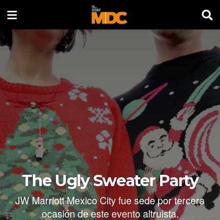
The Ugly Sweater Party
JW Marriott Mexico City fue sede por tercera
ocasión de este evento altruista.