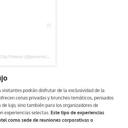
Una publicación compartida por JW Marriott Mexico City Polanco (@jwmarriottmx)
ujo
 visitantes podrán disfrutar de la exclusividad de la
 ofrecen cenas privadas y brunches temáticos, pensados
 de lujo, sino también para los organizadores de
on experiencias selectas.
Este tipo de experiencias
hotel como sede de reuniones corporativas o