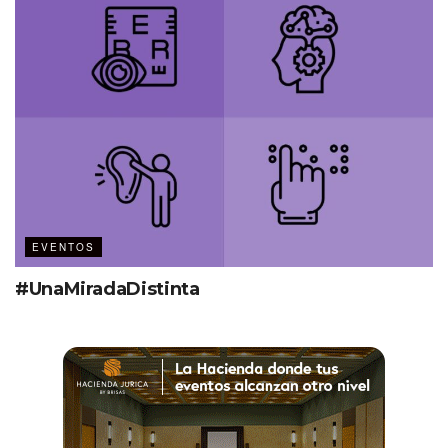
EVENTOS
#UnaMiradaDistinta