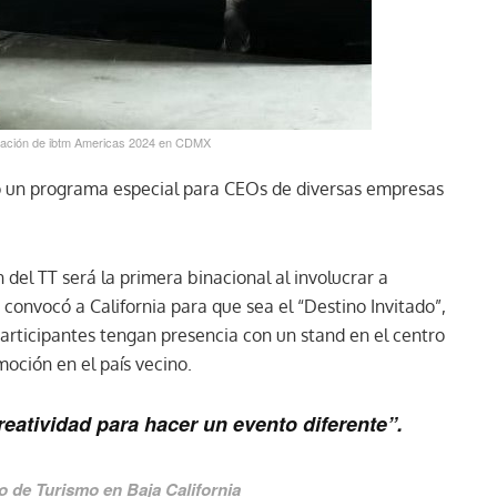
ntación de ibtm Americas 2024 en CDMX
o un programa especial para CEOs de diversas empresas
 del TT será la primera binacional al involucrar a
convocó a California para que sea el “Destino Invitado”,
articipantes tengan presencia con un stand en el centro
moción en el país vecino.
atividad para hacer un evento diferente”.
o de Turismo en Baja California