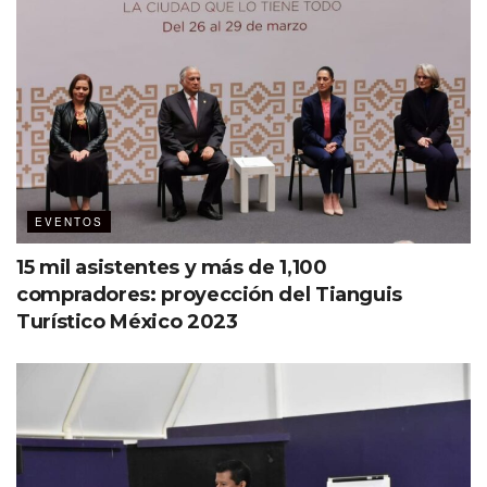
Tianguis Turístico 2024
35 mil 748 citas de negocios
438 mdp, volumen de ventas por transacciones de
negocios
1,115 compradores (63.1% nacionales, 36.9%
internacionales)
EVENTOS
833 empresas
15 mil asistentes y más de 1,100
43 países
compradores: proyección del Tianguis
CDMX, Cancún y Acapulco, destinos favoritos de
Turístico México 2023
compradores