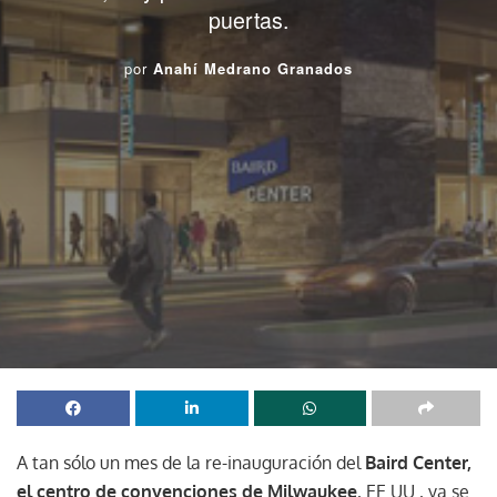
puertas.
por
Anahí Medrano Granados
A tan sólo un mes de la re-inauguración del
Baird Center,
el centro de convenciones de Milwaukee
, EE.UU., ya se