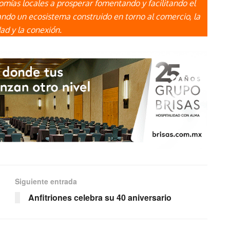
omías locales a prosperar fomentando y facilitando el
ando un ecosistema construido en torno al comercio, la
d y la conexión.
Siguiente entrada
Anfitriones celebra su 40 aniversario