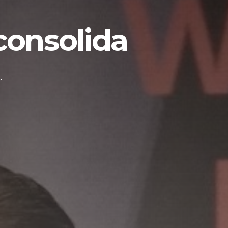
consolida
.