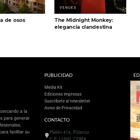
VENUES
a de osos
The Midnight Monkey:
elegancia clandestina
PUBLICIDAD
ED
Media Kit
Ediciones impresas
Suscríbete al newsletter
Aviso de Privacidad
cercando a la
es para generar
CONTACTO
esionales,
ra facilitar su
Platón 414, Polanco
C.P. 11560, CDMX