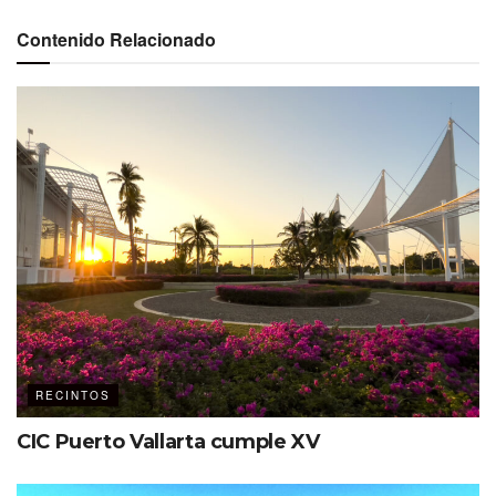
Contenido Relacionado
Los días en que bastaba con levantar cuatro paredes y
colocar algunos asientos para llamar a un lugar «arena»
quedaron atrás
. Los recintos actuales deben
transformarse más rápido que un camaleón en una
pista de baile.
Un día es un concierto de rock, al día
siguiente es una conferencia de tecnología, y luego un
partido de baloncesto de
playoffs
. Y deben ofrecer una
RECINTOS
experiencia espectacular en cada ocasión.
CIC Puerto Vallarta cumple XV
Competimos contra Netflix y el sofá.
Su recinto tiene que
ofrecer experiencias tan impactantes que la gente esté