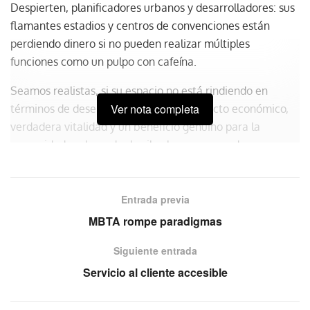
Despierten, planificadores urbanos y desarrolladores: sus
flamantes estadios y centros de convenciones están
perdiendo dinero si no pueden realizar múltiples
funciones como un pulpo con cafeína.
Seamos realistas, si su espacio no está rindiendo en
Ver nota completa
términos de desempeño financiero, impacto económico,
verdadera vitalidad y un beneficio genuino para la
comunidad, es hora de derribarlo y empezar de nuevo.
Estamos hablando de acceso los 365 días del año
, no
solo para eventos de fin de semana. El recinto debe vibrar
con entretenimiento de calidad un día y ser el anfitrión de
Entrada previa
una feria artesanal local al siguiente.
MBTA rompe paradigmas
Siguiente entrada
Servicio al cliente accesible