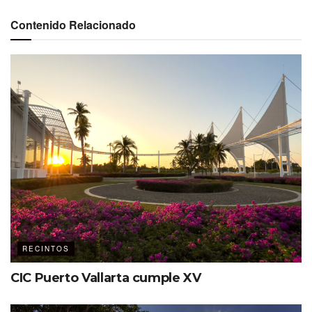
Contenido Relacionado
Una publicación compartida por CCIB & Auditori Fòrum CCIB (@ccib_forum)
«La nueva imagen es el reflejo de
nuestros valores y del futuro que
perseguimos. Una identidad
trabajada en los últimos meses para
RECINTOS
hacer valer lo que nos ha hecho
CIC Puerto Vallarta cumple XV
únicos en los últimos 20 años y
mostrar una nueva etapa de