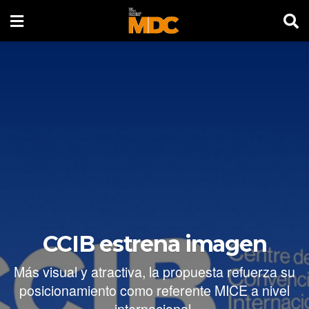
CCIB estrena imagen
Más visual y atractiva, la propuesta refuerza su
posicionamiento como referente MICE a nivel
internacional.