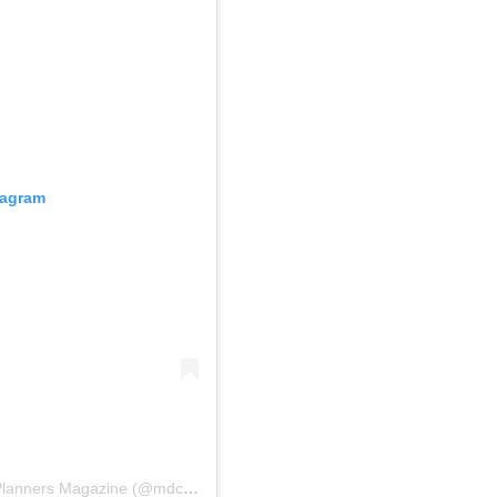
tagram
Una publicación compartida por MDC – The Event Planners Magazine (@mdc_magazine)