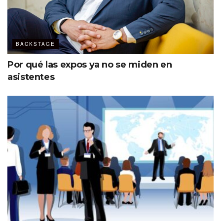
porcino”, pues buscas que sigan atentos a la
capacitación, incluye semillas en el postre: nueces,
almendras, sésamo o brotes de cereales, pueden ir
BACKSTAGE
acompañados de yogurt natural para hacerlo más
atractivo.
Por qué las expos ya no se miden en
asistentes
Si por la noche algún asistente a un evento se sintiera
cansado o abatido, nada mejor que darle más
verduras con alguna proteína. En mi opinión, a esta
hora del día se agradece el pescado, por su ligereza.
El postre puede permitir unos plátanos con chocolate,
o si tu evento es más refinado, unas fresas en
champaña es lo ideal. Los hidratos de carbono del
vino espumoso aceleran la absorción de las
sustancias nutritivas de las fresas, mientras que la
pequeña cantidad de alcohol añade un efecto
inhibidor, contribuyendo al bienestar.