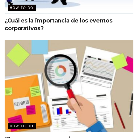
Las uvas también son una excelente opción en los
HOW TO DO
eventos pues refuerzan los procesos de memoria y
aprendizaje. Las frutas bien pueden sustituir a las
¿Cuál es la importancia de los eventos
galletas, se permiten a cualquier hora del día e
corporativos?
igualmente brindan una sensación de felicidad.
Ahora que sabes el secreto, ¿seguirás incorporando los
mismos alimentos?
HOW TO DO