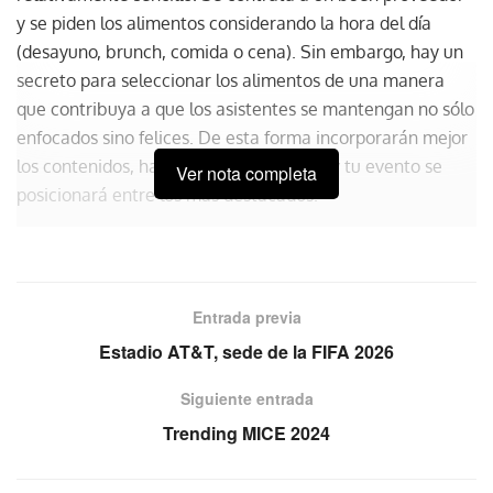
y se piden los alimentos considerando la hora del día
(desayuno, brunch, comida o cena). Sin embargo, hay un
secreto para seleccionar los alimentos de una manera
que contribuya a que los asistentes se mantengan no sólo
enfocados sino felices. De esta forma incorporarán mejor
los contenidos, harán mejores negocios y tu evento se
Ver nota completa
posicionará entre los más destacados.
Conocimiento y sabiduría a tu favor
El doctor
Sandi Krstinic
, experto en biomedicina, explica
Entrada previa
cómo el cerebro humano necesita ciertas sustancias para
autogestionarse del mejor modo posible, y cómo la
Estadio AT&T, sede de la FIFA 2026
aparición de una emoción específica exige la síntesis de
Siguiente entrada
neurotransmisores específicos, por lo que es necesario
Trending MICE 2024
consumir ciertos alimentos. En este sentido afirma que la
neuroalimentación se basa en alimentarse lo mejor
posible; nos ayuda a sentirnos activos, pero sin estrés y,