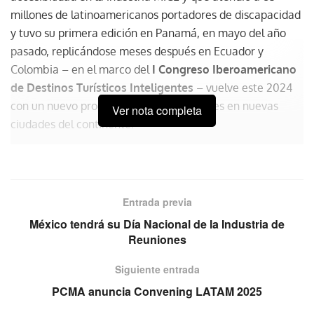
millones de latinoamericanos portadores de discapacidad
y tuvo su primera edición en Panamá, en mayo del año
pasado, replicándose meses después en Ecuador y
Colombia – en el marco del
I Congreso Iberoamericano
de Destinos Turísticos Inteligentes
– vuelve este 2024
con un nuevo programa de capacitaciones en nuevas
Ver nota completa
ciudades del continente.
Entrada previa
México tendrá su Día Nacional de la Industria de
Reuniones
Siguiente entrada
PCMA anuncia Convening LATAM 2025