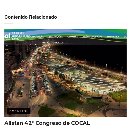
Contenido Relacionado
Su creadora, la Doctora
Betina Anzilutti
-que pronto
suma a su conocimiento sobre el tema una Maestría en
Accesibilidad y Diseño de Ciudades Inteligentes de la
Universidad de Jaén / Sevilla- quien también es
organizadora de eventos y posee una discapacidad
motriz, supo interpretar la demanda del mercado hacia
una industria que, debido a su expansión, exige inclusión
plena: desde las medidas de rampas y ascensores a pisos
antideslizantes, de folletería en Braille a staff conocedor
del lenguaje de señas.
EVENTOS
Pronto se darán a conocer nuevas fechas de celebración.
Alistan 42° Congreso de COCAL