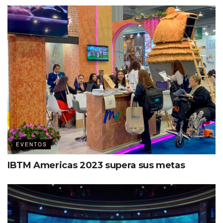
*CEO de Noun Eventos &
Capacitación Ejecutiva
Noun
Facebook
Twitter
Instagram
#BetinaAnziluttiEnMDC
#Inclusión
#AnziluttiEnMDC
EVENTOS
IBTM Americas 2023 supera sus metas
Etiquetas:
Accesibilidad
Destacados