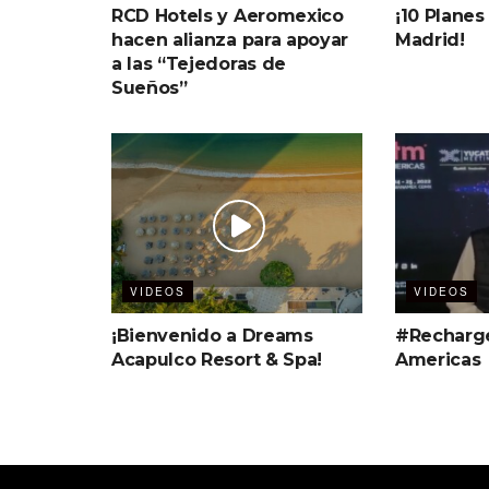
RCD Hotels y Aeromexico
¡10 Planes
hacen alianza para apoyar
Madrid!
a las “Tejedoras de
Sueños”
VIDEOS
VIDEOS
¡Bienvenido a Dreams
#Recharg
Acapulco Resort & Spa!
Americas