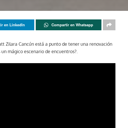
ir en LinkedIn
Compartir en Whatsapp
att Zilara Cancún está a punto de tener una renovación
es un mágico escenario de encuentros?.