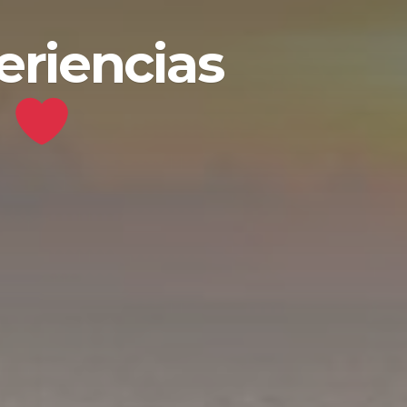
eriencias
l