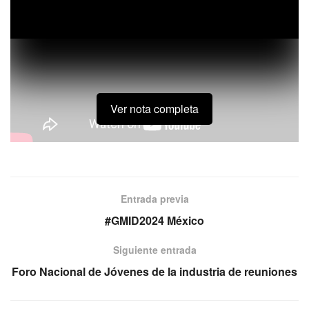
Ver nota completa
? Su compromiso con la organización de
#congresos
farmacéuticos éticos es inspirador. ¡Una iniciativa que
Entrada previa
junto con @comir.mx, busca ser ejemplo no sólo para la
#GMID2024 México
#IndustriaDeReuniones
en
#México
sino para el mundo?!
Siguiente entrada
Foro Nacional de Jóvenes de la industria de reuniones