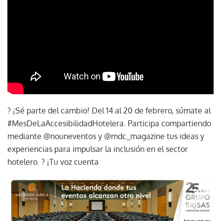
? ¡Sé parte del cambio! Del 14 al 20 de febrero, súmate al
#MesDeLaAccesibilidadHotelera. Participa compartiendo
mediante @nouneventos y @mdc_magazine tus ideas y
experiencias para impulsar la inclusión en el sector
hotelero. ? ¡Tu voz cuenta