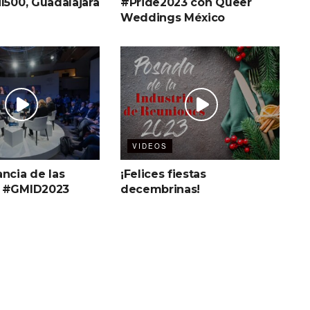
l500, Guadalajara
#Pride2023 con Queer
Weddings México
VIDEOS
ncia de las
¡Felices fiestas
s #GMID2023
decembrinas!