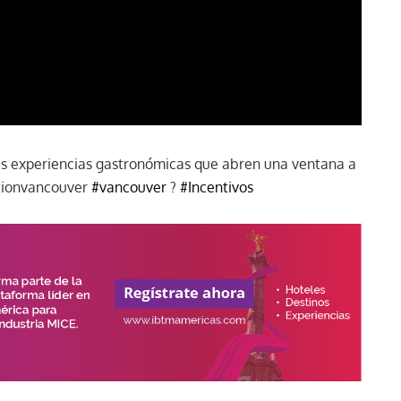
vas experiencias gastronómicas que abren una ventana a
ationvancouver
#vancouver
?
#Incentivos