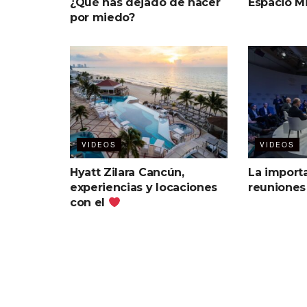
¿Qué has dejado de hacer
Espacio Mi
por miedo?
VIDEOS
VIDEOS
Hyatt Zilara Cancún,
La importa
experiencias y locaciones
reunione
con el