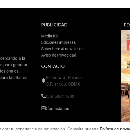
PUBLICIDAD
ED
Media Kit
Ediciones impresas
Suscríbete al newsletter
Aviso de Privacidad
cercando a la
es para generar
CONTACTO
esionales,
ra facilitar su
Platón 414, Polanco
C.P. 11560, CDMX
(55) 5281 1200
Contáctanos
ejorar tu experiencia de navegación. Consulta nuestra
Política de priv