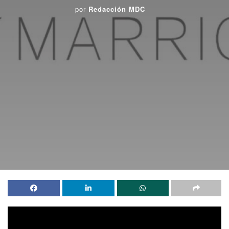
por
Redacción MDC