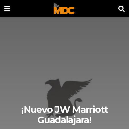
¡Nuevo JW Marriott
Guadalajara!