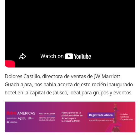
Dolores Castillo, directora de ventas de JW Marriott
Guadalajara, nos habla acerca de este recién inaugurado
hotel en la capital de Jalisco, ideal para grupos y eventos.