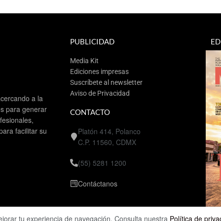
PUBLICIDAD
ED
Media Kit
Ediciones impresas
Suscríbete al newsletter
Aviso de Privacidad
cercando a la
es para generar
CONTACTO
esionales,
ra facilitar su
Platón 414, Polanco
C.P. 11560, CDMX
(55) 5281 1200
Contáctanos
ejorar tu experiencia de navegación. Consulta nuestra
Política de priv