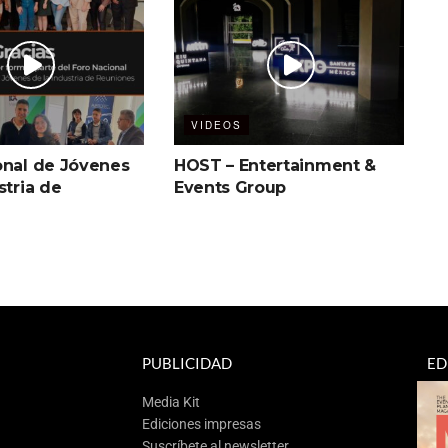
VIDEOS
onal de Jóvenes
HOST – Entertainment &
stria de
Events Group
PUBLICIDAD
ED
Media Kit
Ediciones impresas
Suscríbete al newsletter