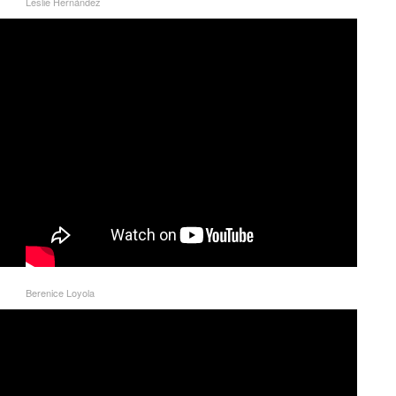
Leslie Hernández
Berenice Loyola