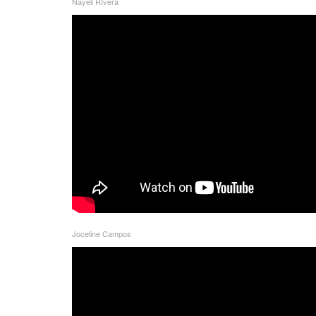
Nayeli RIvera
Joceline Campos