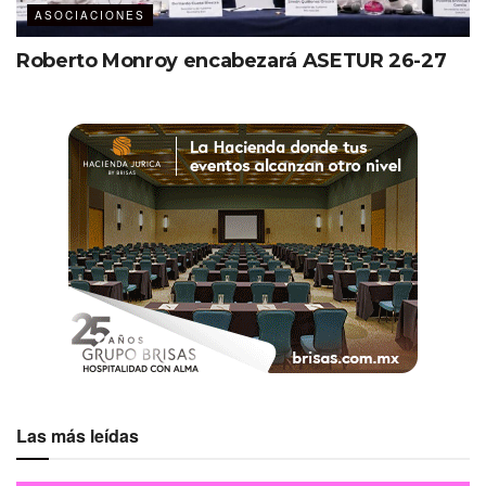
ASOCIACIONES
Periodo de prueba
Roberto Monroy encabezará ASETUR 26-27
A partir de hoy hasta agosto, la adhesión permanecerá en
una fase de prueba y supervisión por parte de
CETIFARMA. Será en el marco del Congreso Nacional de
la Industria de Reuniones 2023 —a celebrarse del 16 al 18
de agosto en Saltillo, Coahuila—, donde se presentará el
proyecto y los resultados. También se decidirá si el
acuerdo se extiende a la cadena de valor MICE a nivel
nacional.
Las más leídas