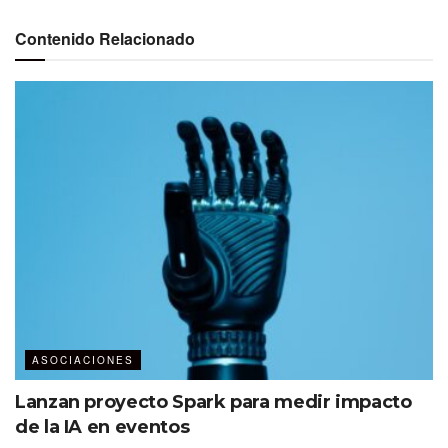
Contenido Relacionado
La firma de la adhesión se realizó en la Ciudad de México,
en el hotel Fiesta Inn Insurgentes Sur.
«Desde hace tres años estamos
trabajando para adherirnos a estos
protocolos internacionales que nos
permitirán competir y atraer mayor
número de eventos del sector
farmacéutico a Cancún. Quiero
destacar el apoyo y la comprensión
del Dr. Millán desde el primer
acercamiento, el resultado es muy
positivo. Así nuestros clientes (las
ASOCIACIONES
asociaciones nacionales e
Lanzan proyecto Spark para medir impacto
internacionales) tendrán la certeza
de la IA en eventos
de que la cadena de valor continuará