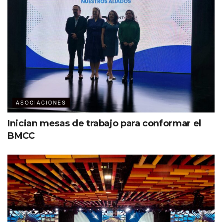
Alianza Punta Cancún está conformada por Cancún Center, ocho
hoteles, dos DMCs, una empresa de stands y displays, una casa
productora y un hospital privado.
«Si ambas partes cumplimos las
reglas de juego, vamos a ganar
todos. CETIFARMA fue creado para
promover una cultura de buenas
ASOCIACIONES
prácticas en la interacción de la
Inician mesas de trabajo para conformar el
industria farmacéutica con los
BMCC
médicos, bajo la premisa de que los
bienes que están de por medio en
este sector son en beneficio de la
humanidad. Esta firma es el inicio de
un conjunto de acciones y estamos
seguros que la alianza funcionará
con integridad y responsabilidad