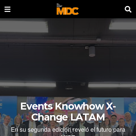
Events Knowhow X-
Change LATAM
En su segunda edición reveló el futuro para