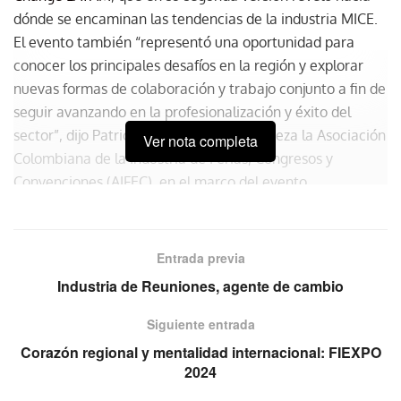
dónde se encaminan las tendencias de la industria MICE.
El evento también “representó una oportunidad para
conocer los principales desafíos en la región y explorar
nuevas formas de colaboración y trabajo conjunto a fin de
seguir avanzando en la profesionalización y éxito del
sector”, dijo Patricia Acosta, quien encabeza la Asociación
Ver nota completa
Colombiana de la Industria de Ferias, Congresos y
Convenciones (AIFEC), en el marco del evento.
Entrada previa
Industria de Reuniones, agente de cambio
Siguiente entrada
Corazón regional y mentalidad internacional: FIEXPO
2024