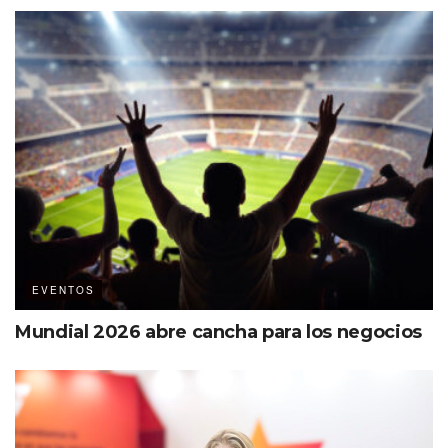
seguridad personal
Especialización y sensibilización en la cadena de
valor, son indispensables
Las certificaciones son básicas para alcanzar
estándares globales
Los clientes que hoy asisten a un destino quieren ver
ejemplos tangibles de sostenibilidad, diversidad e
inclusión, con el objetivo de tener un aprendizaje en
este sentido
Las reuniones son un gran motivador para retener a
EVENTOS
los empleados
Incluir la Inteligencia Artificial como herramienta de
Mundial 2026 abre cancha para los negocios
gestión y planificación, es un paso determinante en el
diseño de eventos exitosos
“Estamos felices de tener a