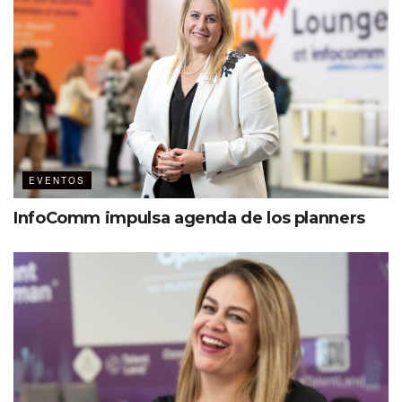
expertos reconocidos, quienes
nos ayudarán a entender cómo
seguir mejorando la industria
de los eventos en América
Latina…”
Juan Fernando Rubio, CEO de Rubio
EVENTOS
Meeting Architects
InfoComm impulsa agenda de los planners