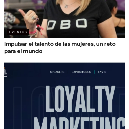
EVENTOS
Think Tank sobre la industria de reuniones
Impulsar el talento de las mujeres, un reto
Ana María Viscasillas, president & founder bussines
para el mundo
Tourism Services; David Hidalgo, CEO Tree Alliance;
Stephani Santini, chief operating officer y Karina Fisher,
TedX speaker, entre muchos otros, se dieron cita en la
segunda edición de Events knowhow X- Change LATAM.
A detalle
5 y 6 de junio
Ágora Bogotá
5 ejes de discusión y análisis