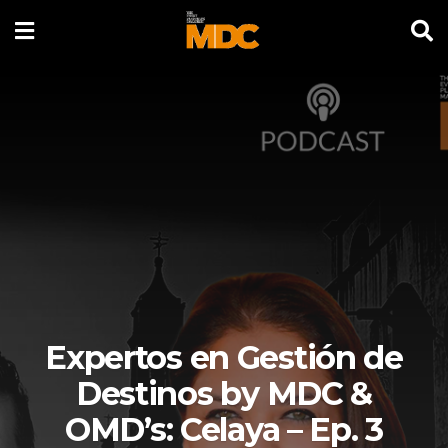
Expertos en Gestión de
Destinos by MDC &
OMD’s: Celaya – Ep. 3