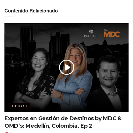
?»En este episodio entrevistamos a
Aracely Torres
,
directora General de este organismo.
Contenido Relacionado
?Expertos en Gestión de Destinos» es un podcast
dedicado a los profesionales en el marketing de destinos
MICE y turísticos. Conducen
Julio Valdés y Anahí
Medrano.
Etiquetas:
Aracely Torres
Celaya
Destacados
PODCAST
Expertos en Gestión de Destinos by MDC &
OMD’s: Medellín, Colombia. Ep 2