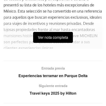
presentó su lista de los hoteles más excepcionales de
México. Esta selección se ha convertido en una referencia
para aquellos que buscan experiencias exclusivas, ideales
para viajes de incentivos y reuniones privadas. Desde
lujosas propiedades frente al mar hasta encantadoras
mansiones históricas,
los hoteles con Llave MICHELIN
Ver nota completa
son perfectos para quienes desean brindar a sus
clientes experiencias únicas.
Reconocimiento internacional
Entrada previa
La selección de hoteles de la Guía MICHELIN 2024 en
México incluye un total de 87 propiedades, reconocidas
Experiencias terramar en Parque Delta
con una, dos y tres Llaves. Este sistema es comparable al
Siguiente entrada
famoso galardón de Estrellas para restaurantes, y cada
Travel keys 2025 by Hilton
Llave refleja la dedicación y calidad en cinco áreas clave:
arquitectura y diseño, servicio, personalidad, relación
calidad-precio y experiencia del huésped.