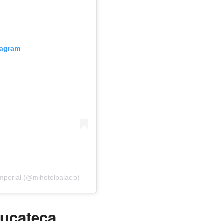
tagram
mperial (@mihotelpalacio)
yucateca