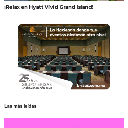
Una gran fortaleza de este resort —a título personal— es
¡Relax en Hyatt Vivid Grand Island!
su variada y deliciosa gastronomía. Cada uno de sus siete
restaurantes muestra lo mejor de sus especialidades,
desde la asiática en DoZo, la mexicana en El Molino, la
francesa en Bon Vivant, la italiana en Zaffiro, hasta la
española en El Cortijo; y qué decir de las brasas con
excelentes cortes de carne, pescados y mariscos en
Hacienda Beach Grill.
Y para redondear la experiencia, hay ocho bares &
lounges donde tus grupos podrán disfrutar de una
agradable sobremesa con cocteles clásicos, destilados
mexicanos, mixología de autor o, incluso, un café recién
hecho.
Las más leídas