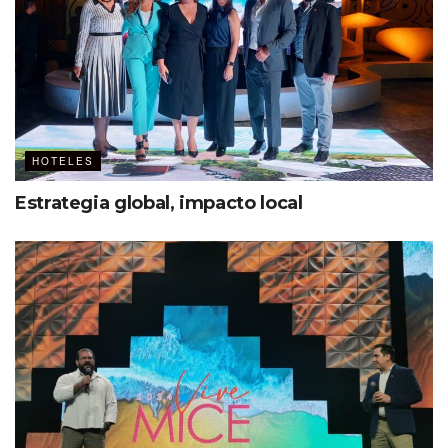
Hyatt Ziva Los Cabos cuenta con un equipo de wedding
planners, listos para hacer ese día inolvidable. También
dispone de un gazebo a la orilla de la playa, escenario
perfecto para decir ¡sí, acepto! al atardecer. Otros
espacios para celebrar el amor son:
HOTELES
Zona de la Laguna
Estrategia global, impacto local
Piscina de adultos
Playa de Zaffiro o Hacienda