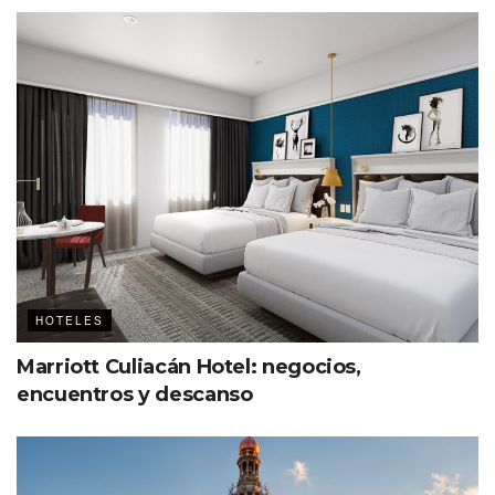
Así son las reuniones y los eventos en Hyatt Ziva Los
Cabos. Cuenta con más de 3,000 metros cuadrados para
celebrar desde un congreso, una junta ejecutiva, hasta
una presentación de producto. Tiene cocina exclusiva
para banquetes y sus espacios incluyen:
Grand Teatro: 1,000 personas en auditorio
Grand Península (divisible en 5 salones): 750
invitados en banquete
Grand Península Foyer: +300 m
2
HOTELES
13 salas para reuniones
Marriott Culiacán Hotel: negocios,
encuentros y descanso