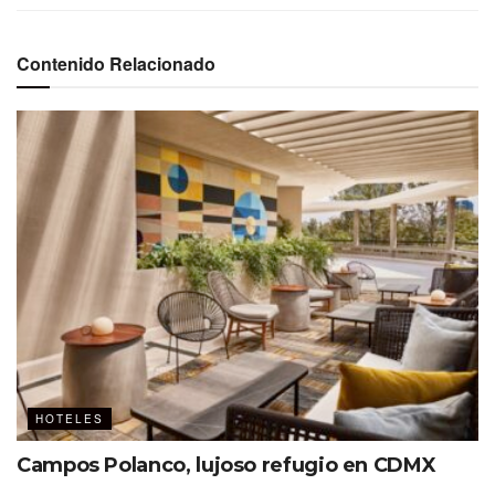
Contenido Relacionado
Fotos: Cortesía Hyatt Ziva Los Cabos.
Conformado por tres torres, el resort muestra un diseño
contemporáneo que refleja amplitud y calidez. En la
decoración de cada rincón, incluyendo las habitaciones,
destacan los colores neutros, así como un mobiliario
sencillo pero elegante, elaborado a base de madera.
Está a 20 minutos de San José del Cabo y del
aeropuerto internacional.
HOTELES
Campos Polanco, lujoso refugio en CDMX
Encuentros únicos