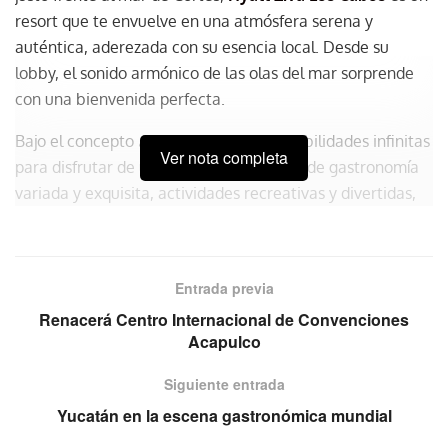
resort que te envuelve en una atmósfera serena y
auténtica, aderezada con su esencia local. Desde su
lobby, el sonido armónico de las olas del mar sorprende
con una bienvenida perfecta.
Bajo el concepto
all inclusive
ofrece posibilidades infinitas
Ver nota completa
para disfrutar de una grata estancia, desde gastronomía
variada y exquisita, actividades recreativas y divertidas,
hasta momentos de paz y relajación. Todo con un toque
especial: su cálido servicio “desde el corazón”.
Entrada previa
Renacerá Centro Internacional de Convenciones
Acapulco
Siguiente entrada
Yucatán en la escena gastronómica mundial