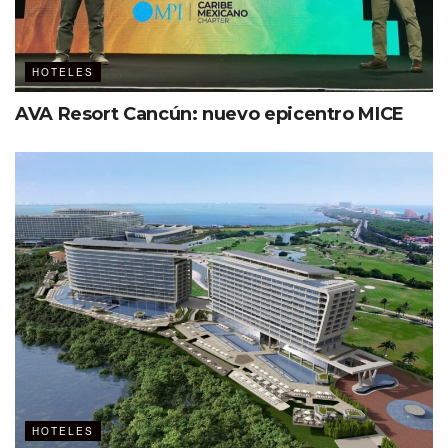
HOTELES
AVA Resort Cancún: nuevo epicentro MICE
Ver esta publicación en Instagram
Una publicación compartida por Hyatt Ziva Los Cabos (@hyattzivacabos)
Explosión de sabores
HOTELES