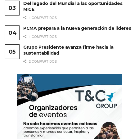
34 suites
swim-up
Del legado del Mundial a las oportunidades
MICE
6 habitaciones para personas con silla de ruedas
1 COMPARTIDOS
+3,500 m
para m&e
2
PCMA prepara a la nueva generación de líderes
7 restaurantes de especialidad
1 COMPARTIDOS
8 bares & lounges
Grupo Presidente avanza firme hacia la
sustentabilidad
6 piscinas
2 COMPARTIDOS
Etiquetas:
Destacados