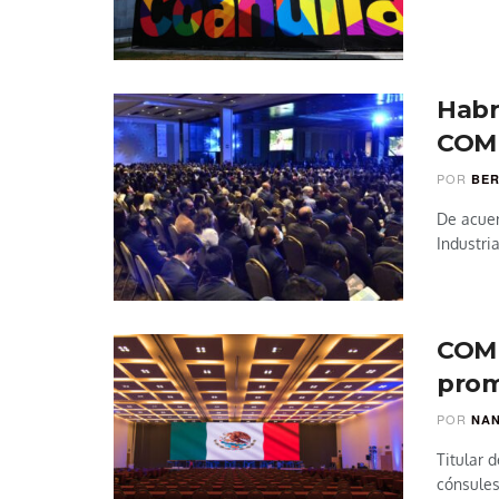
Habr
COM
POR
BER
De acuer
Industri
COMI
prom
POR
NAN
Titular 
cónsules