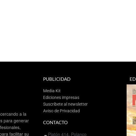
PUBLICIDAD
ED
Media Kit
Ediciones impresas
Suscríbete al newsletter
Aviso de Privacidad
cercando a la
es para generar
CONTACTO
esionales,
ra facilitar su
Platón 414, Polanco