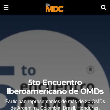
5to Encuentro
Iberoamericano de OMDs
Participan representantes de más de 30 OMDs
de Argentina, Colombia, Brasil, Honduras,