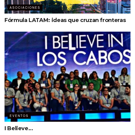
ASOCIACIONES
Fórmula LATAM: ideas que cruzan fronteras
“Sigamos construyendo, que esta
vibra y sororidad no quede en un
evento. Sembremos esta semilla,
EVENTOS
impulsemos esta magia y este poder
I Believe…
de apoyarnos entre mujeres; que