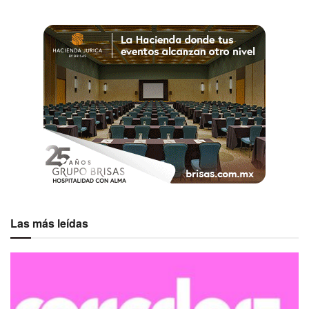
continúe en nuestra cotidianidad,
transmitámoslo a otras mujeres, a
nuestras familias, a todos los que
nos rodean. Muchas gracias por
este AWOMAN 2024″
Paola Reyner, marketera apasionada y
fundadora del encuentro.
Las más leídas
Etiquetas:
Awoman