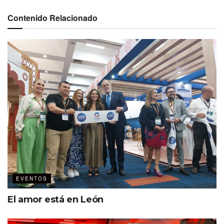
uno de los segmentos, una sala para encuentros de
negocios, conferencias y un escenario Ted Talks. De igual
Contenido Relacionado
manera habrá un encuentro con chefs destacados.
El evento está dirigido a empresarios, inversionistas,
meeting planners, agencias mayoristas, tour operadores,
productores cinematográficos y medios especializados.
#SabíasQue el 76% de las inversiones que llegan a
México se quedan en Nuevo León
A detalle
18-20 de marzo
Pabellón M, la sede
EVENTOS
55 expositores (15 municipios)
El amor está en León
15 proveedores del segmento de reuniones
8 proveedores del sector salud y bienestar