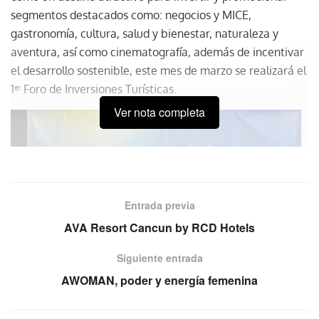
segmentos destacados como: negocios y MICE,
gastronomía, cultura, salud y bienestar, naturaleza y
aventura, así como cinematografía, además de incentivar
el desarrollo sostenible, este mes de marzo se realizará el
1
Foro de Inversiones Turísticas.
er
Ver nota completa
Entrada previa
AVA Resort Cancun by RCD Hotels
Siguiente entrada
En rueda de prensa celebrada en la Ciudad de México se
AWOMAN, poder y energía femenina
dio a conocer que durante el Foro de Inversiones
Turísticas se instalarán pabellones con la oferta de cada