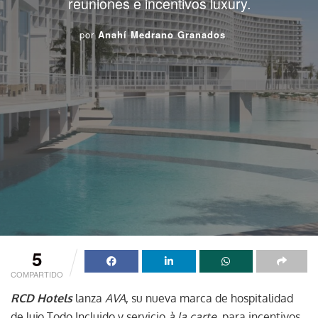
reuniones e incentivos luxury.
por
Anahí Medrano Granados
5
COMPARTIDO
RCD Hotels
lanza
AVA
, su nueva marca de hospitalidad
de lujo Todo Incluido y servicio
à la carte,
para incentivos