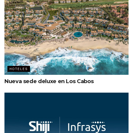
“La industria está en constante
evolución, y los viajeros hoy en día
son más exigentes; buscan más que
sólo una estancia, buscan una
experiencia inolvidable. Así nace
AVA, un concepto en el que todos
HOTELES
encontrarán ese espacio de lujo que
Nueva sede deluxe en Los Cabos
han buscado, y en el cuál podrán
disfrutar experiencias
gastronómicas y recreativas de
primer nivel”.
Mariana Briseño
, RP de RCD Hotels.