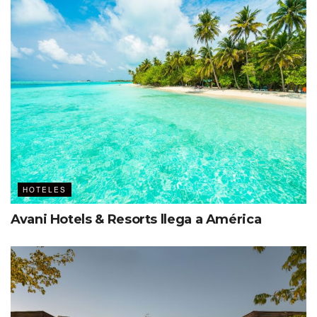
Wedding & meetings
Las Hadas by Brisas
tiene 3 grandes salones flexibles
para encuentros corporativos, el más grande para 150
personas en banquete y 280 en montaje auditorio. Por
otro lado, para cocteles y bodas ofrece jardines y espacios
al aire libre; por ejemplo, la Playa Duende tiene cabida
para 550 personas en banquete.
HOTELES
Avani Hotels & Resorts llega a América