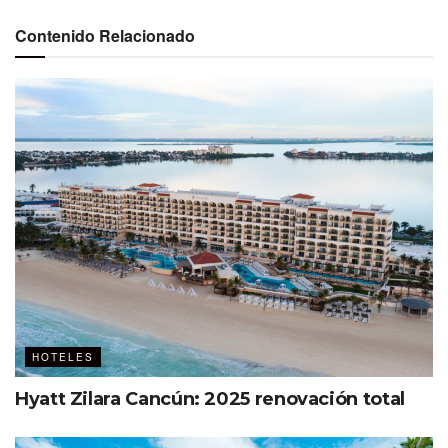
y con el respaldo de la Gobernadora del Estado de
Contenido Relacionado
Colima,
Indira Vizcaíno
, se reitera el compromiso del
grupo con Manzanillo y Colima, impulsando la economía
local y la creación de empleos, al tiempo que apoya a
proveedores locales y promueve la riqueza cultural de la
región.
HOTELES
Hyatt Zilara Cancún: 2025 renovación total