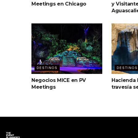
Meetings en Chicago
y Visitant
Aguascali
DESTINOS
DESTINOS
Negocios MICE en PV
Hacienda
Meetings
travesía s