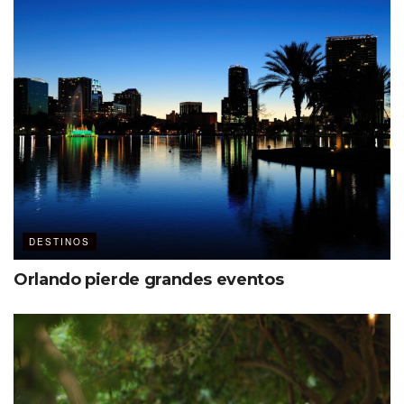
sistema de transporte terrestre de alta velocidad que
facilita el desplazamiento entre ciudades, reduciendo
tiempos de traslado para los participantes.
La planeación también resulta más sencilla gracias al
acompañamiento del Korea MICE Bureau, que asesora
desde la fase de candidatura hasta la ejecución del
evento, incluyendo promoción, búsqueda de sedes,
vinculación con proveedores y coordinación institucional.
DESTINOS
Orlando pierde grandes eventos