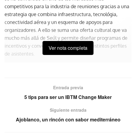
competitivos para la industria de reuniones gracias a una
estrategia que combina infraestructura, tecnológia,
conectividad aérea y un esquema de apoyos para
organizadores. A ello se suma una oferta cultural que va
mucho más allá de Seúl y permite diseñar programas de
incentivos y convenciones adaptados a distintos perfiles
Ver nota completa
de asistentes.
La Korea Tourism Organization (KTO), a través del Korea
MICE Bureau, trabaja con asociaciones, corporativos,
organizadores profesionales de congresos y agencias de
Entrada previa
incentivos para facilitar la captación y realización de
5 tips para ser un IBTM Change Maker
eventos internacionales mediante asesoría especializada
y programas de apoyo económico y logístico.
Siguiente entrada
Ajoblanco, un rincón con sabor mediterráneo
Ecosistema MICE
Corea figura entre los principales países para la