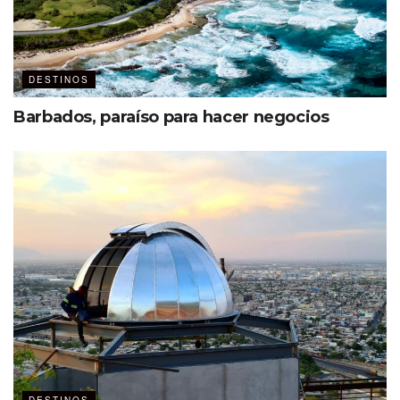
regiones con perfiles muy distintos. La capital, junto con
Incheon y la provincia de Gyeonggi, reúne grandes
centros de convenciones, hoteles internacionales,
DESTINOS
distritos de negocios y una amplia oferta cultural.
Barbados, paraíso para hacer negocios
Para programas con un enfoque patrimonial destacan
Gyeongju, antigua capital del reino de Silla; Jeonju,
reconocida por su gastronomía y arquitectura tradicional;
y Gwangju, donde el arte y la cultura contemporánea
enriquecen las experiencias para los asistentes.
En el segmento tecnológico e industrial sobresalen
Daejeon, Daegu y la provincia de Gyeongnam, que
albergan importantes complejos científicos,
manufactureros y de innovación.
Quienes buscan incentivos vinculados con la naturaleza
pueden combinar reuniones con actividades al aire libre