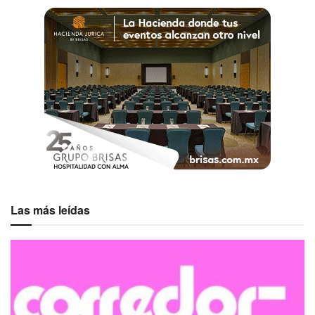
Uno de los principales diferenciadores de Corea es el
programa de apoyo administrado por la Korea Tourism
Organization para reuniones corporativas y viajes de
incentivo. Los beneficios comienzan desde la etapa de
captación del evento mediante apoyo para
presentaciones de candidatura y acuerdos preliminares
con clientes potenciales. También contempla
inspecciones de sitio con respaldo para vuelos, trámites
migratorios y otros gastos elegibles para los
organizadores.
Cuando el grupo confirma su realización, el programa
Las más leídas
ofrece incentivos escalables según el número de
participantes. Para los grupos de mayor tamaño, el apoyo
puede alcanzar hasta 40,000 wones por asistente y
destinarse a actividades culturales, experiencias de K-
content, presentaciones, cenas oficiales, renta de
espacios, transporte, servicios de hospitalidad y otras