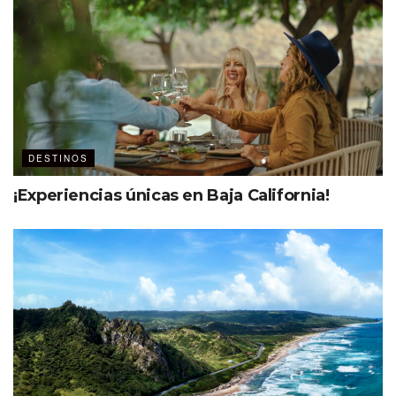
Ver esta publicación en Instagram
DESTINOS
¡Experiencias únicas en Baja California!
Una publicación compartida por MDC – The Event Planners Magazine (@mdc_magazine)
Más que Seúl
Aunque Seúl concentra una parte importante de la
actividad MICE, el país ofrece una red de ciudades y